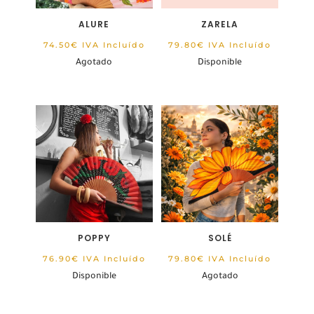
ALURE
ZARELA
74.50
€
IVA Incluído
79.80
€
IVA Incluído
Agotado
Disponible
POPPY
SOLÉ
76.90
€
IVA Incluído
79.80
€
IVA Incluído
Disponible
Agotado