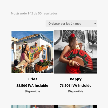
Ordenado
Mostrando 1–12 de 50 resultados
por
los
últimos
Lirios
Poppy
88.50
€
IVA Incluído
76.90
€
IVA Incluído
Disponible
Disponible