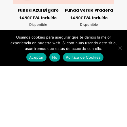
Funda Azul Bígaro
Funda Verde Pradera
14.90
€
IVA Incluído
14.90
€
IVA Incluído
Disponible
Disponible
Usamos cookies para asegurar que te damos la mejor
experiencia en nuestra web. Si continúas usando este sitio,
asumiremos que estás de acuerdo con ello.
Aceptar
No
Política de Cookies
Acanthia
Onora
47.60
€
IVA Incluído
64.50
€
IVA Incluído
Disponible
Disponible