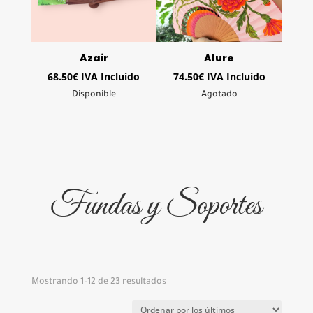
Azair
Alure
68.50
€
IVA Incluído
74.50
€
IVA Incluído
Disponible
Agotado
Fundas y Soportes
Ordenado
Mostrando 1–12 de 23 resultados
por