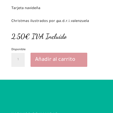
Tarjeta navideña
Christmas ilustrados por @a.d.r.i.valenzuela
2.50
€
IVA Incluído
Disponible
Naranjo
Añadir al carrito
de
Navidad
cantidad