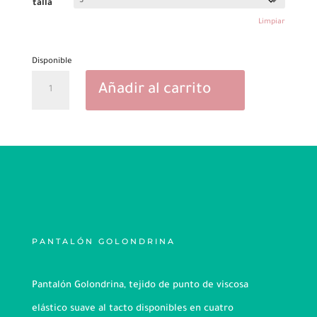
talla
era:
es:
69.90€.
59.90€.
Limpiar
Disponible
Pantalón
Añadir al carrito
Golondrina
cantidad
PANTALÓN GOLONDRINA
Pantalón Golondrina, tejido de punto de viscosa
elástico suave al tacto disponibles en cuatro