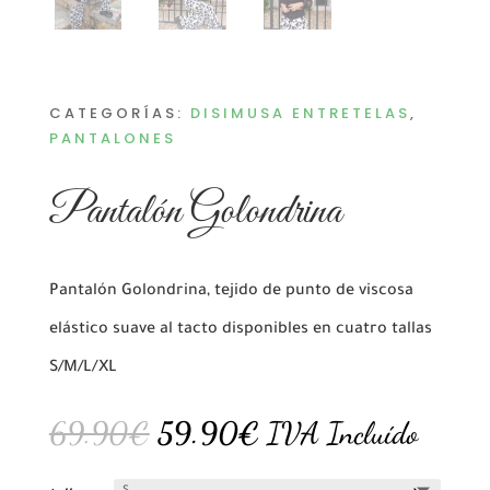
CATEGORÍAS:
DISIMUSA ENTRETELAS
,
PANTALONES
Pantalón Golondrina
Pantalón Golondrina, tejido de punto de viscosa
elástico suave al tacto disponibles en cuatro tallas
S/M/L/XL
El
El
69.90
€
59.90
€
IVA Incluído
precio
precio
original
actual