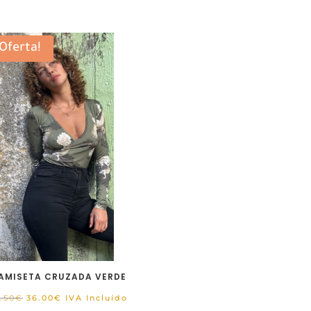
¡Oferta!
AMISETA CRUZADA VERDE
El
El
.50
€
36.00
€
IVA Incluído