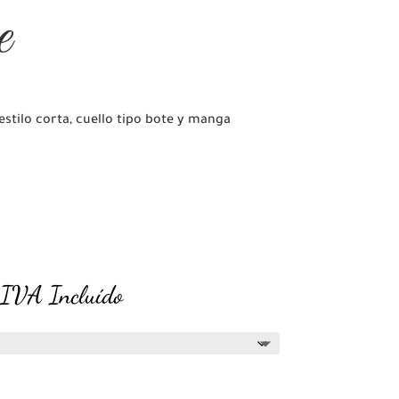
e
stilo corta, cuello tipo bote y manga
El
IVA Incluído
precio
actual
s:
38.00€.