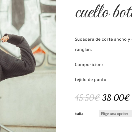
cuello bot
Sudadera de corte ancho y e
ranglan.
Composicion:
tejido de punto
El
45.50
€
38.00
€
precio
original
talla
era:
e
45.50€.