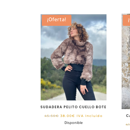
¡Oferta!
SUDADERA PELITO CUELLO BOTE
El
El
C
45.50
€
38.00
€
IVA Incluído
precio
precio
Disponible
41