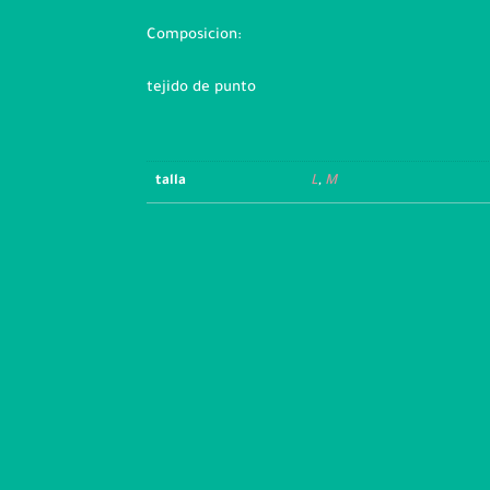
Composicion:
tejido de punto
talla
L
,
M