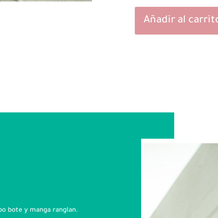
Añadir al carrit
Sudadera
Negra
cuello
bote
cantidad
ipo bote y manga ranglan.