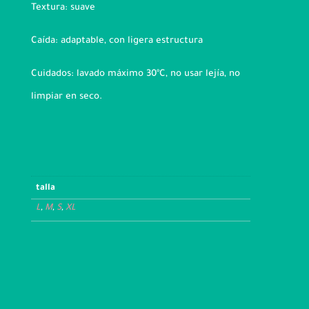
Textura: suave
Caída: adaptable, con ligera estructura
Cuidados: lavado máximo 30ºC, no usar lejía, no
limpiar en seco.
talla
L
,
M
,
S
,
XL