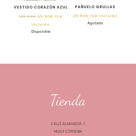
PAÑUELO GRULLAS
VESTIDO CORAZÓN AZUL
El
El
49.90
€
IVA Incluído
129.90
€
69.90
€
IVA
precio
precio
Agotado
Incluído
original
actual
Disponible
era:
es:
129.90€.
69.90€.
Tienda
CALLE ALMANZOR, 7
14003 CÓRDOBA