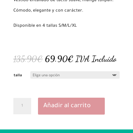
Vestido entallado de tacto suave, manga tulipán.
Cómodo, elegante y con carácter.
Disponible en 4 tallas S/M/L/XL
El
El
135.90
€
69.90
€
IVA Incluído
precio
precio
original
actual
talla
era:
es:
135.90€.
69.90€.
Vestido
Añadir al carrito
Sombra
Grullla
cantidad