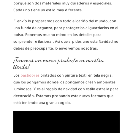
porque son dos materiales muy duraderos y especiales.
Cada uno tiene un estilo muy diferente.
El envío lo preparamos con todo el cariño del mundo, con
una funda de organza, para protegerlos al guardarlos en el
bolso. Ponemos mucho mimo en los detalles para
sorprender e ilusionar. Así que si pides uno esta Navidad no
debes de preocuparte, lo envolvemos nosotras.
¡Tenemos un nuevo producto en nuestra
tienda!
Los
bastidores
pintados con pintura textil en tela negra,
que los pongamos donde los pongamos crean ambientes
luminosos. Y es el regalo de navidad con estilo estrella para
decoración. Estamos probando este nuevo formato que
está teniendo una gran acogida.