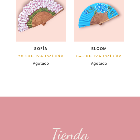
SOFÍA
BLOOM
78.50
€
IVA Incluído
64.50
€
IVA Incluído
Agotado
Agotado
Tienda