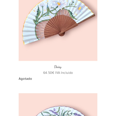
Daisy
64.50
€
IVA Incluído
Agotado