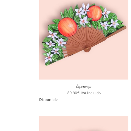
últimos
Esperanza
89.90
€
IVA Incluído
Disponible