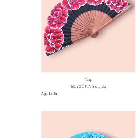
Cary
69.80
€
IVA Incluído
Agotado