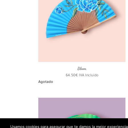
Bloom
64.50
€
IVA Incluído
Agotado
Usamos cookies para asegurar que te damos la mejor experiencia 