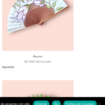
Amarise
64.50
€
IVA Incluído
Agotado
 de acuerdo con ello.
Aceptar
No
Política de Cookies