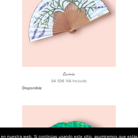
Lavinia
64.50
€
IVA Incluído
Disponible
en nuestra web. Si continúas usando este sitio, asumiremos que estás