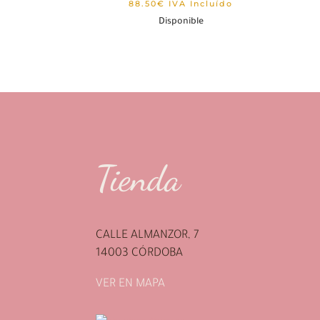
88.50
€
IVA Incluído
Disponible
Tienda
CALLE ALMANZOR, 7
14003 CÓRDOBA
VER EN MAPA