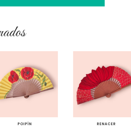
nados
POIPÍN
RENACER