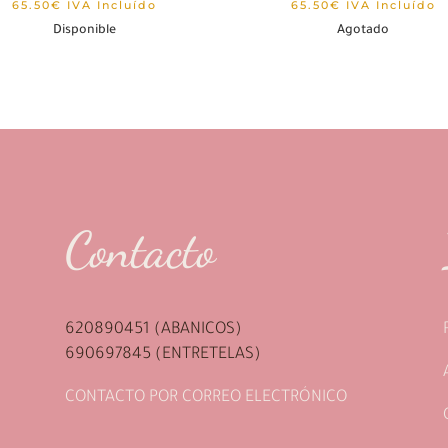
65.50
€
IVA Incluído
65.50
€
IVA Incluído
Disponible
Agotado
Contacto
620890451 (ABANICOS)
690697845 (ENTRETELAS)
CONTACTO POR CORREO ELECTRÓNICO