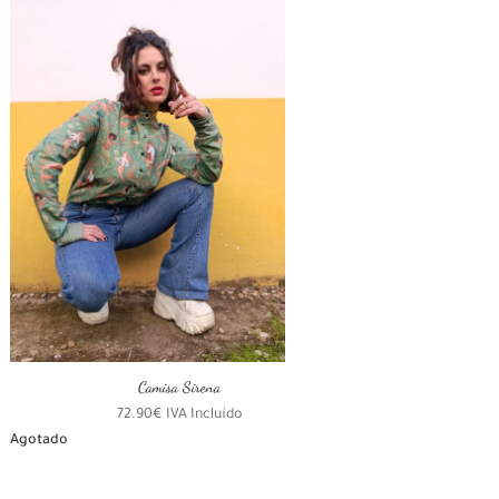
72.90€.
62.90€.
Camisa Sirena
72.90
€
IVA Incluído
Agotado