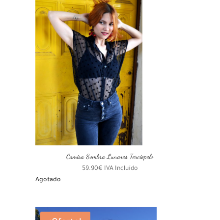
Camisa Sombra Lunares Terciopelo
59.90
€
IVA Incluído
Agotado