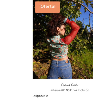
82.90€.
60.90€.
¡Oferta!
Camisa Cristy
El
El
72.90
€
62.90
€
IVA Incluído
precio
precio
Disponible
original
actual
era:
es: