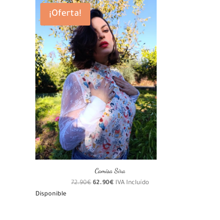
75.90€.
64.52€.
¡Oferta!
Camisa Sira
El
El
72.90
€
62.90
€
IVA Incluído
precio
precio
Disponible
original
actual
era:
es: