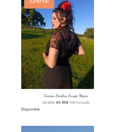
¡Oferta!
Camisa Sombra Encaje Negra
El
El
59.90
€
49.90
€
IVA Incluído
precio
precio
Disponible
original
actual
era:
es:
59.90€.
49.90€.