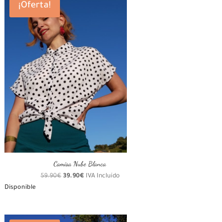
¡Oferta!
Camisa Nube Blanca
El
El
59.90
€
39.90
€
IVA Incluído
precio
precio
Disponible
original
actual
era:
es:
59.90€.
39.90€.