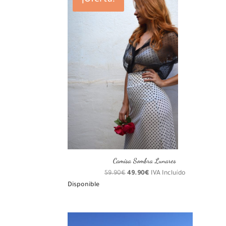
¡Oferta!
últimos
Camisa Sombra Lunares
El
El
59.90
€
49.90
€
IVA Incluído
precio
precio
Disponible
original
actual
era:
es:
59.90€.
49.90€.