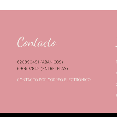
72.90€.
62.90€.
Contacto
620890451 (ABANICOS)
690697845 (ENTRETELAS)
CONTACTO POR CORREO ELECTRÓNICO