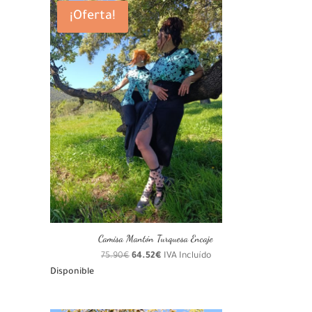
75.90€.
64.52€.
¡Oferta!
Camisa Mantón Turquesa Encaje
El
El
75.90
€
64.52
€
IVA Incluído
precio
precio
Disponible
original
actual
era:
es: