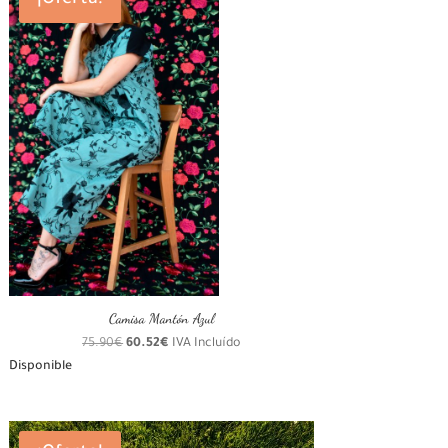
¡Oferta!
Camisa Mantón Azul
El
El
75.90
€
60.52
€
IVA Incluído
precio
precio
Disponible
original
actual
era:
es:
75.90€.
60.52€.