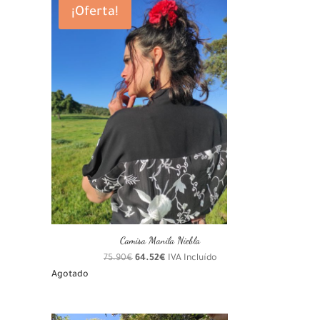
¡Oferta!
Camisa Manila Niebla
El
El
75.90
€
64.52
€
IVA Incluído
precio
precio
Agotado
original
actual
era:
es: