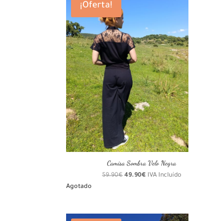
¡Oferta!
Camisa Sombra Velo Negra
El
El
59.90
€
49.90
€
IVA Incluído
precio
precio
Agotado
original
actual
era:
es:
59.90€.
49.90€.