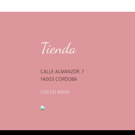
72.90€.
62.90€.
Tienda
CALLE ALMANZOR, 7
14003 CÓRDOBA
VER EN MAPA