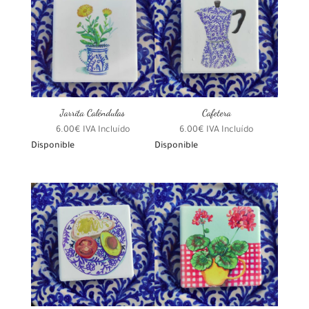
Jarrita Caléndulas
Cafetera
6.00
€
IVA Incluído
6.00
€
IVA Incluído
Disponible
Disponible