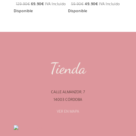
El
El
El
El
129.90
€
69.90
€
IVA Incluído
59.90
€
49.90
€
IVA Incluído
precio
precio
precio
precio
Disponible
Disponible
original
actual
original
actual
era:
es:
era:
es:
129.90€.
69.90€.
59.90€.
49.90€.
Tienda
CALLE ALMANZOR, 7
14003 CÓRDOBA
VER EN MAPA