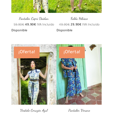
Pantalón Capri Daidan
Falda Hibisco
El
El
El
El
59.90
€
49.90
€
IVA Incluído
49.90
€
29.90
€
IVA Incluído
precio
precio
precio
precio
Disponible
Disponible
original
actual
original
actual
era:
es:
era:
es:
59.90€.
49.90€.
49.90€.
29.90€.
¡Oferta!
¡Oferta!
Vestido Corazón Azul
Pantalón Verano