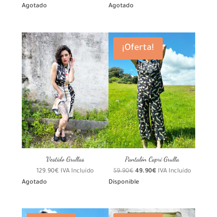
Agotado
Agotado
¡Oferta!
Vestido Grullas
Pantalón Capri Grulla
El
El
129.90
€
IVA Incluído
59.90
€
49.90
€
IVA Incluído
precio
precio
Agotado
Disponible
original
actual
era:
es:
59.90€.
49.90€.