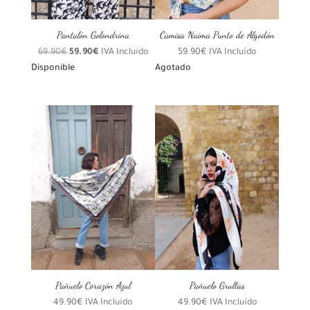
Pantalón Golondrina
Camisa Naima Punto de Algodón
El
El
69.90
€
59.90
€
IVA Incluído
59.90
€
IVA Incluído
precio
precio
Disponible
Agotado
original
actual
era:
es:
69.90€.
59.90€.
Pañuelo Corazón Azul
Pañuelo Grullas
49.90
€
IVA Incluído
49.90
€
IVA Incluído