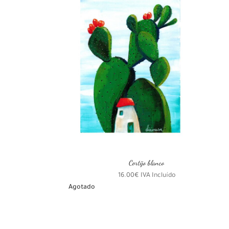
últimos
Cortijo blanco
16.00
€
IVA Incluído
Agotado