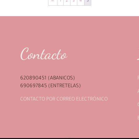
←
1
2
3
4
5
Contacto
620890451 (ABANICOS)
690697845 (ENTRETELAS)
CONTACTO POR CORREO ELECTRÓNICO